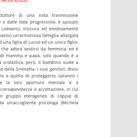
nduttore di una nota trasmissione
te e dalle idee progressiste, è sposato
a Lodovini), insicura ed emotivamente
hanno un’armoniosa famiglia allargata
una figlia di Lucio) ed un unico figlio:
i, che adora vestirsi da femmina, ed è
so di mamma e papà, solo quando è a
a scolastica, però, il bambino vuole a
e della Sirenetta: i suoi genitori, divisi
rlo e quello di proteggerlo, saranno i
are la loro apertura mentale e a
consapevolezza e accettazione, in cui
n gruppo eterogeneo di coppie di
 da un’accogliente psicologa (Michela