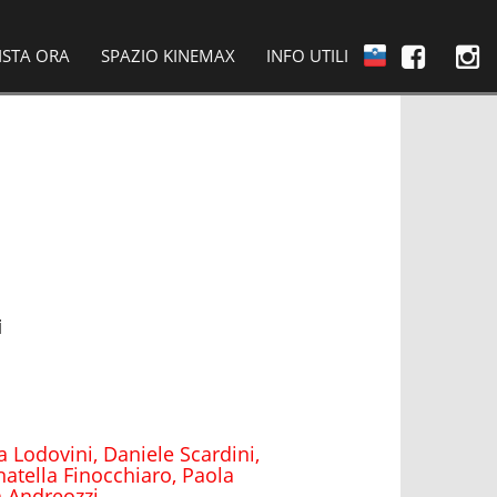
ISTA ORA
SPAZIO KINEMAX
INFO UTILI
i
 Lodovini, Daniele Scardini,
atella Finocchiaro, Paola
a Andreozzi