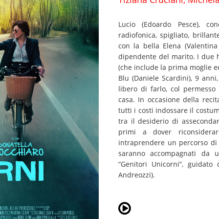
Lucio (Edoardo Pesce), co
radiofonica, spigliato, brillan
con la bella Elena (Valentin
dipendente del marito. I due 
(che include la prima moglie ed 
Blu (Daniele Scardini), 9 ann
libero di farlo, col permes
casa. In occasione della recit
tutti i costi indossare il costum
tra il desiderio di asseconda
primi a dover riconsider
intraprendere un percorso di 
saranno accompagnati da u
“Genitori Unicorni”, guidato
Andreozzi).