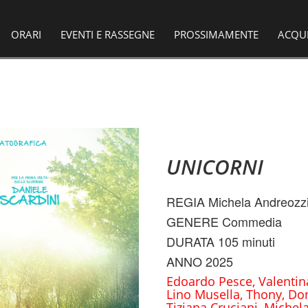
ORARI
EVENTI E RASSEGNE
PROSSIMAMENTE
ACQU
UNICORNI
REGIA Michela Andreozz
GENERE Commedia
DURATA 105 minuti
ANNO 2025
Edoardo Pesce, Valentina
Lino Musella, Thony, Don
Tiziana Cruciani, Michel