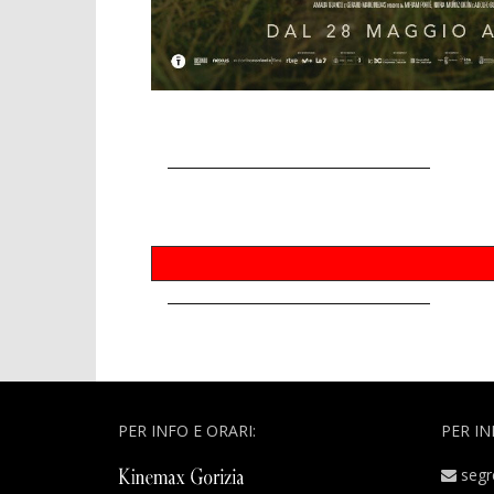
PER INFO E ORARI:
PER IN
segr