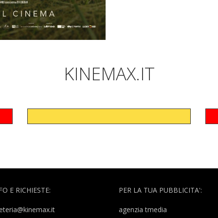
KINEMAX.IT
FO E RICHIESTE:
PER LA TUA PUBBLICITA':
eteria@kinemax.it
agenzia tmedia