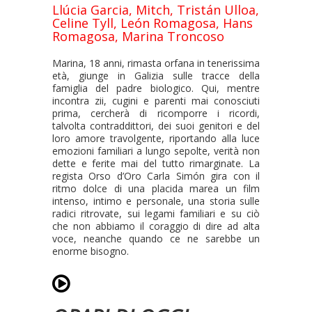
Llúcia Garcia, Mitch, Tristán Ulloa,
Celine Tyll, León Romagosa, Hans
Romagosa, Marina Troncoso
Marina, 18 anni, rimasta orfana in tenerissima
età, giunge in Galizia sulle tracce della
famiglia del padre biologico. Qui, mentre
incontra zii, cugini e parenti mai conosciuti
prima, cercherà di ricomporre i ricordi,
talvolta contraddittori, dei suoi genitori e del
loro amore travolgente, riportando alla luce
emozioni familiari a lungo sepolte, verità non
dette e ferite mai del tutto rimarginate. La
regista Orso d’Oro Carla Simón gira con il
ritmo dolce di una placida marea un film
intenso, intimo e personale, una storia sulle
radici ritrovate, sui legami familiari e su ciò
che non abbiamo il coraggio di dire ad alta
voce, neanche quando ce ne sarebbe un
enorme bisogno.